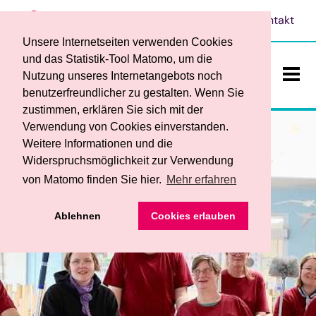
Leichte Sprache
Vorlesen
Kontakt
Unsere Internetseiten verwenden Cookies
und das Statistik-Tool Matomo, um die
Nutzung unseres Internetangebots noch
benutzerfreundlicher zu gestalten. Wenn Sie
ein-/a
zustimmen, erklären Sie sich mit der
Verwendung von Cookies einverstanden.
Weitere Informationen und die
Widerspruchsmöglichkeit zur Verwendung
von Matomo finden Sie hier.
Mehr erfahren
Das sind wir
• Ansprechpersonen
Ablehnen
Cookies erlauben
Teilhabe und Bildung
• Werkstattrat und Frauenbeauftragte
• Begleitender Dienst
Dienstleistungen / Produkte
• Service
• Berufsbildungsbereich
• Ihre Vorteile
• Förderverein
Stellenangebote
• Fachbereich für Menschen mit psychischen