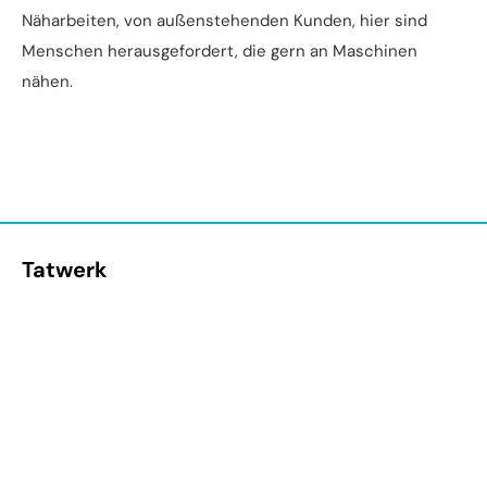
Näharbeiten, von außenstehenden Kunden, hier sind
Menschen herausgefordert, die gern an Maschinen
nähen.
Tatwerk
Kurt-Fischer-Straße 7
22926 Ahrensburg
T 0 41 02 | 4 86-0
E-Mail schreiben