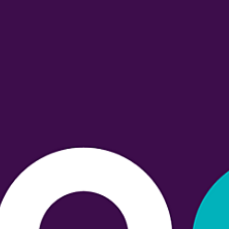
• Berufliche Integration
Sport bewegt
• Arbeitsangebote in
SCHICHTWECHSEL 2026 – „Lass
Ahrensburg und Reinbek
mal tauschen"
• Arbeitsbegleitende
„Gang des Erinnerns und der
Maßnahmen
Zuversicht“ in Ahrensburg
• Fahrdienste
BUNTE STEINE FÜR ANNELIESE –
Ein stilles Gedenken in
Ahrensburg