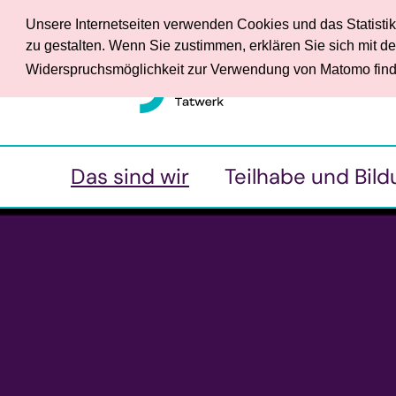
Unsere Internetseiten verwenden Cookies und das Statisti
zu gestalten. Wenn Sie zustimmen, erklären Sie sich mit 
Widerspruchsmöglichkeit zur Verwendung von Matomo find
Das sind wir
Teilhabe und Bild
• Ansprechpersonen
• Begleitender Dienst
• Werkstattrat und
• Berufsbildungsbereich
Frauenbeauftragte
• Fachbereich für Mensch
• Service
psychischen
Beeinträchtigungen
• Förderverein
• Tagesförderstätte
• Wir in den Medien