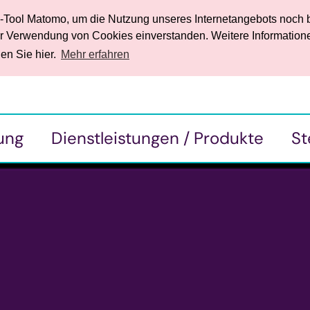
k-Tool Matomo, um die Nutzung unseres Internetangebots noch b
der Verwendung von Cookies einverstanden. Weitere Information
en Sie hier.
Mehr erfahren
ung
Dienstleistungen / Produkte
St
• Ihre Vorteile
• 
• Angebote für Wirtschaft und Gewerbe
• 
en mit
• Mangel-, Bügel- und Nähservice
• Unsere Holzwelt Eigenprodukte
• Eigenprodukte und Verkauf