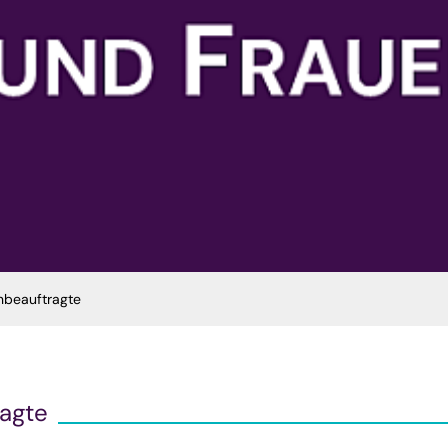
nbeauftragte
ragte