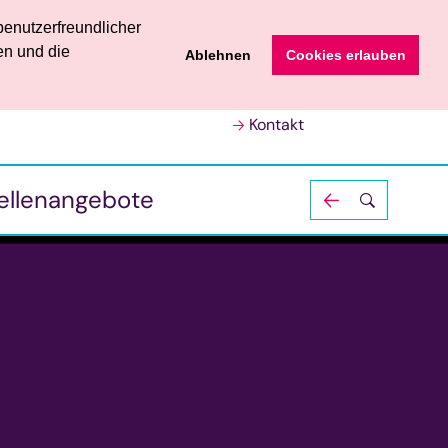
enutzerfreundlicher
Leichte Sprache
en und die
Ablehnen
Cookies erlauben
Vorlesen
Größere Schrift
Kontakt
Textkasten
ellenangebote
Strg
+
schließen
cmd
+
Stellenangebote
FSJ, BFD und Ehrenamt
Strg
-
cmd
-