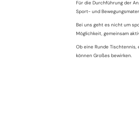
Für die Durchführung der An
Sport- und Bewegungsmateri
Bei uns geht es nicht um sp
Möglichkeit, gemeinsam aktiv
Ob eine Runde Tischtennis,
können Großes bewirken.
Sie sind freundlich, zuverl
Sie arbeiten selbstständig 
begleiten?
Dann freuen wir uns auf Sie!
Vorkenntnisse in der Arbeit
die Freude an Bewegung un