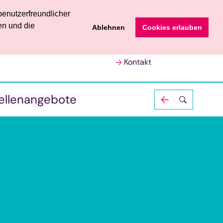
enutzerfreundlicher
Leichte Sprache
en und die
Ablehnen
Cookies erlauben
Vorlesen
Größere Schrift
Kontakt
Textkasten
ellenangebote
Strg
+
schließen
cmd
+
Stellenangebote
FSJ, BFD und Ehrenamt
Strg
-
cmd
-