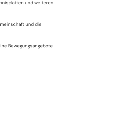
nnisplatten und weiteren
emeinschaft und die
leine Bewegungsangebote
nd zu begeistern?
nd sportlichen Entwicklung
 sind Offenheit, Geduld und