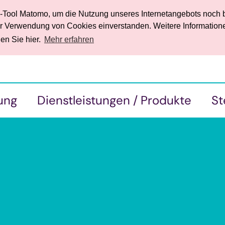
k-Tool Matomo, um die Nutzung unseres Internetangebots noch b
der Verwendung von Cookies einverstanden. Weitere Information
en Sie hier.
Mehr erfahren
ung
Dienstleistungen / Produkte
St
• Ihre Vorteile
• 
• Angebote für Wirtschaft und Gewerbe
• 
en mit
• Mangel-, Bügel- und Nähservice
• Unsere Holzwelt Eigenprodukte
• Eigenprodukte und Verkauf