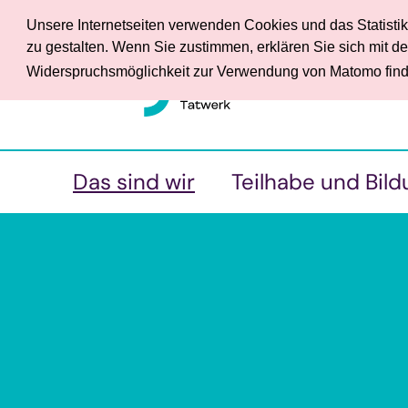
Unsere Internetseiten verwenden Cookies und das Statisti
zu gestalten. Wenn Sie zustimmen, erklären Sie sich mit 
Widerspruchsmöglichkeit zur Verwendung von Matomo find
Das sind wir
Teilhabe und Bild
• Ansprechpersonen
• Begleitender Dienst
• Werkstattrat und
• Berufsbildungsbereich
Frauenbeauftragte
• Fachbereich für Mensch
• Service
psychischen
Beeinträchtigungen
• Förderverein
• Tagesförderstätte
• Wir in den Medien