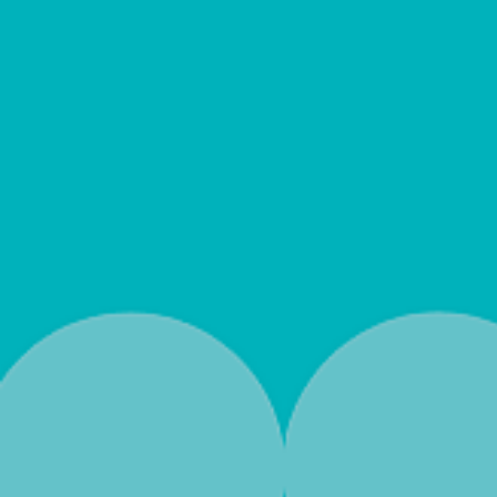
• Berufliche Integration
Sport bewegt
• Arbeitsangebote in
SCHICHTWECHSEL 2026 – „Lass
Ahrensburg und Reinbek
mal tauschen"
• Arbeitsbegleitende
„Gang des Erinnerns und der
Maßnahmen
Zuversicht“ in Ahrensburg
• Fahrdienste
BUNTE STEINE FÜR ANNELIESE –
Ein stilles Gedenken in
Ahrensburg