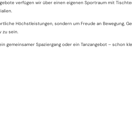
gebote verfügen wir über einen eigenen Sportraum mit Tischte
alien.
ortliche Höchstleistungen, sondern um Freude an Bewegung, G
 zu sein.
 ein gemeinsamer Spaziergang oder ein Tanzangebot – schon k
ässig und haben Freude daran, andere Menschen zu motivieren u
und möchten Menschen mit Behinderung in ihrer persönlichen u
 mit Menschen mit Behinderung sind nicht erforderlich. Wichtig
d Begegnung.