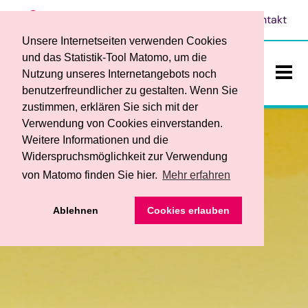
Leichte Sprache
Vorlesen
Kontakt
Unsere Internetseiten verwenden Cookies
und das Statistik-Tool Matomo, um die
Nutzung unseres Internetangebots noch
benutzerfreundlicher zu gestalten. Wenn Sie
ein-/a
zustimmen, erklären Sie sich mit der
Verwendung von Cookies einverstanden.
Weitere Informationen und die
Widerspruchsmöglichkeit zur Verwendung
von Matomo finden Sie hier.
Mehr erfahren
Das sind wir
• Ansprechpersonen
Ablehnen
Cookies erlauben
Teilhabe und Bildung
• Werkstattrat und Frauenbeauftragte
• Begleitender Dienst
Dienstleistungen / Produkte
• Service
• Berufsbildungsbereich
• Ihre Vorteile
• Förderverein
Stellenangebote
• Fachbereich für Menschen mit psychischen