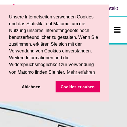
Leichte Sprache
Vorlesen
Kontakt
Unsere Internetseiten verwenden Cookies
und das Statistik-Tool Matomo, um die
Nutzung unseres Internetangebots noch
benutzerfreundlicher zu gestalten. Wenn Sie
ein-/a
zustimmen, erklären Sie sich mit der
Verwendung von Cookies einverstanden.
Weitere Informationen und die
Widerspruchsmöglichkeit zur Verwendung
von Matomo finden Sie hier.
Mehr erfahren
Das sind wir
• Ansprechpersonen
Ablehnen
Cookies erlauben
Teilhabe und Bildung
• Werkstattrat und Frauenbeauftragte
• Begleitender Dienst
Dienstleistungen / Produkte
• Service
• Berufsbildungsbereich
• Ihre Vorteile
• Förderverein
Stellenangebote
• Fachbereich für Menschen mit psychischen