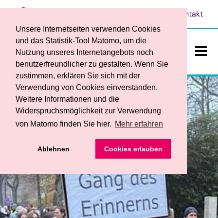
Leichte Sprache
Vorlesen
Kontakt
Unsere Internetseiten verwenden Cookies
und das Statistik-Tool Matomo, um die
Nutzung unseres Internetangebots noch
benutzerfreundlicher zu gestalten. Wenn Sie
ein-/a
zustimmen, erklären Sie sich mit der
Verwendung von Cookies einverstanden.
Weitere Informationen und die
Widerspruchsmöglichkeit zur Verwendung
von Matomo finden Sie hier.
Mehr erfahren
Das sind wir
• Ansprechpersonen
Ablehnen
Cookies erlauben
Teilhabe und Bildung
• Werkstattrat und Frauenbeauftragte
• Begleitender Dienst
Dienstleistungen / Produkte
• Service
• Berufsbildungsbereich
• Ihre Vorteile
• Förderverein
Stellenangebote
• Fachbereich für Menschen mit psychischen