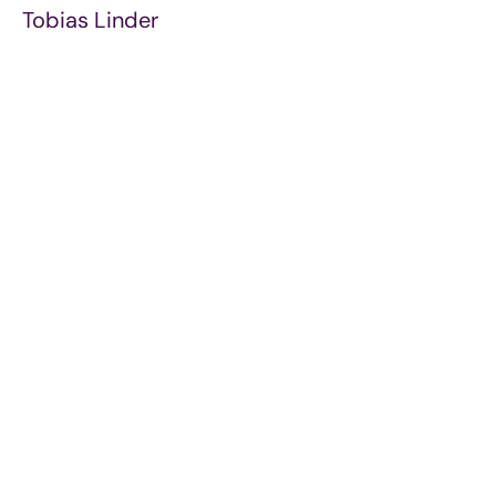
Tobias Linder
Verwaltungsleitung
T 0 41 02 | 4 86-226
E-Mail schreiben
Andrea Thomsen