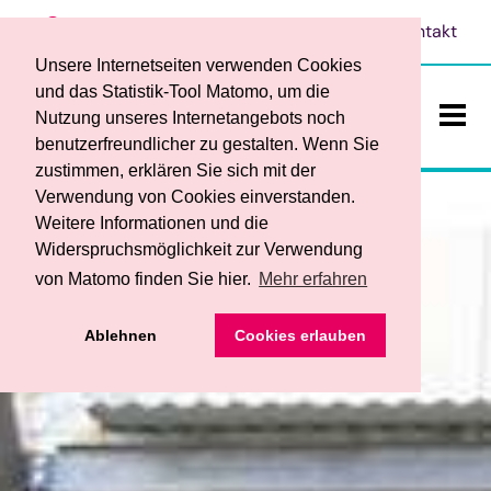
Leichte Sprache
Vorlesen
Kontakt
Unsere Internetseiten verwenden Cookies
und das Statistik-Tool Matomo, um die
Nutzung unseres Internetangebots noch
benutzerfreundlicher zu gestalten. Wenn Sie
ein-/a
zustimmen, erklären Sie sich mit der
Verwendung von Cookies einverstanden.
Weitere Informationen und die
Widerspruchsmöglichkeit zur Verwendung
von Matomo finden Sie hier.
Mehr erfahren
Das sind wir
• Ansprechpersonen
Ablehnen
Cookies erlauben
Teilhabe und Bildung
• Werkstattrat und Frauenbeauftragte
• Begleitender Dienst
Dienstleistungen / Produkte
• Service
• Berufsbildungsbereich
• Ihre Vorteile
• Förderverein
Stellenangebote
• Fachbereich für Menschen mit psychischen