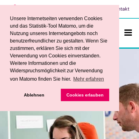
Leichte Sprache
Vorlesen
Kontakt
Unsere Internetseiten verwenden Cookies
und das Statistik-Tool Matomo, um die
Nutzung unseres Internetangebots noch
benutzerfreundlicher zu gestalten. Wenn Sie
ein-/a
zustimmen, erklären Sie sich mit der
Verwendung von Cookies einverstanden.
Weitere Informationen und die
Widerspruchsmöglichkeit zur Verwendung
von Matomo finden Sie hier.
Mehr erfahren
Das sind wir
• Ansprechpersonen
Ablehnen
Cookies erlauben
Teilhabe und Bildung
• Werkstattrat und Frauenbeauftragte
• Begleitender Dienst
Dienstleistungen / Produkte
• Service
• Berufsbildungsbereich
• Ihre Vorteile
• Förderverein
Stellenangebote
• Fachbereich für Menschen mit psychischen