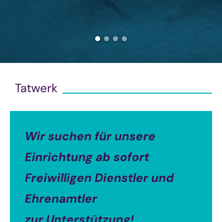
Tatwerk
Wir suchen für unsere
Einrichtung ab sofort
Freiwilligen Dienstler und
Ehrenamtler
zur Unterstützung!