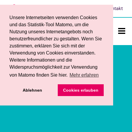
Leichte Sprache
Vorlesen
Kontakt
Unsere Internetseiten verwenden Cookies
und das Statistik-Tool Matomo, um die
Nutzung unseres Internetangebots noch
benutzerfreundlicher zu gestalten. Wenn Sie
ein-/a
zustimmen, erklären Sie sich mit der
Verwendung von Cookies einverstanden.
Weitere Informationen und die
Widerspruchsmöglichkeit zur Verwendung
von Matomo finden Sie hier.
Mehr erfahren
Das sind wir
• Ansprechpersonen
Ablehnen
Cookies erlauben
Teilhabe und Bildung
• Werkstattrat und Frauenbeauftragte
• Begleitender Dienst
Dienstleistungen / Produkte
• Service
• Berufsbildungsbereich
• Ihre Vorteile
• Förderverein
Stellenangebote
• Fachbereich für Menschen mit psychischen