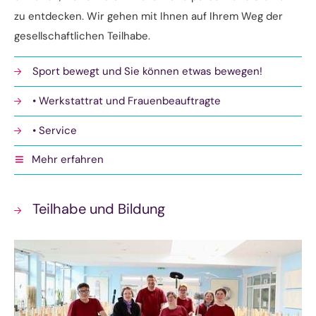
zu entdecken. Wir gehen mit Ihnen auf Ihrem Weg der
gesellschaftlichen Teilhabe.
Sport bewegt und Sie können etwas bewegen!
• Werkstattrat und Frauenbeauftragte
• Service
Mehr erfahren
• Förderverein
Newsticker - Medienstimmen zu unserer Werkstatt
Teilhabe und Bildung
Sport bewegt und Sie können etwas bewegen!
Schichtwechsel im Tatwerk
„Gang des Erinnerns und der Zuversicht“ in Ahrensburg
BUNTE STEINE FÜR ANNELIESE – Ein stilles Gedenken in Ahrensburg