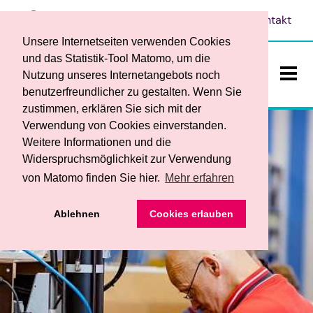
Leichte Sprache
Vorlesen
Kontakt
Unsere Internetseiten verwenden Cookies
und das Statistik-Tool Matomo, um die
Nutzung unseres Internetangebots noch
benutzerfreundlicher zu gestalten. Wenn Sie
ein-/a
zustimmen, erklären Sie sich mit der
Verwendung von Cookies einverstanden.
Weitere Informationen und die
Widerspruchsmöglichkeit zur Verwendung
von Matomo finden Sie hier.
Mehr erfahren
Das sind wir
• Ansprechpersonen
Ablehnen
Cookies erlauben
Teilhabe und Bildung
• Werkstattrat und Frauenbeauftragte
• Begleitender Dienst
Dienstleistungen / Produkte
• Service
• Berufsbildungsbereich
• Ihre Vorteile
• Förderverein
Stellenangebote
• Fachbereich für Menschen mit psychischen