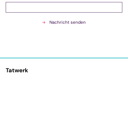
Nachricht senden
Tatwerk
Kurt-Fischer-Straße 7
22926 Ahrensburg
T 0 41 02 | 4 86-0
E-Mail schreiben